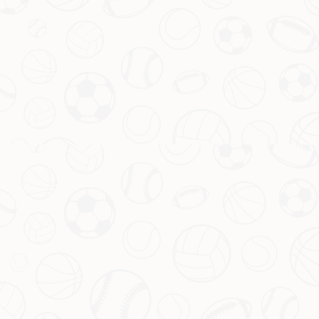
栏目导航
关于hth华体会
服务优势
团队介绍
新闻资讯
联系hth华体会