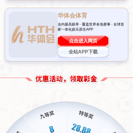
达。他并不是为了金钱而战，而是为了团队荣誉以及足球
本身。
援引熟悉内情的人士表示：“虽然合约金额有限，但他为球
队带来了无可估量的重要性。”
这种无私奉献展示了挑战
自我极限和促进团队共同进步之间微妙但坚定不移联系
——值得每一名有志向伟大的年轻运动员学习借鉴。
从小事做起 支持青训建设
除了个人实力上的执着追求之外, 卡索拉还注重社会责任
感，即通过将其球衣销售额10％捐赠给俱乐部训练营，以
支持下一级梯队产业优化及转型发展。这不仅是一种给
予，更是一项战略投资，为青年提供更好的成长环境，从
而确保人才源源不断地涌现。