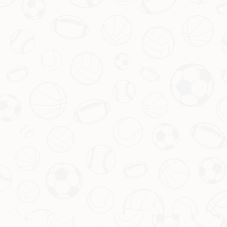
水花三分再破纪录 勇士27记三分却落败科尔无奈
2026-08-06
CBA总决赛：浙江方兴渡首战惜败北京北汽
2026-08-06
皇马门将怒批：两场比赛红牌频发，创下65年耻辱
纪录
2026-08-06