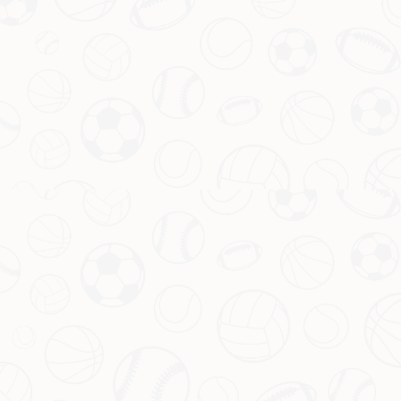
所以总结来说：拥有35万平方公里版图大小国家多年来屡
获殊荣非偶然因素，也离不开那些默默耕耘推动整体水平
提高原动力逐渐爆发积累底蕴功劳簿背后众多人群辛勤智
慧结晶！
总而言之，有些人活跃舞台时间长短虽说有限（也许最终