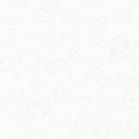
本站与各大体育俱乐部、训练基地和运动医学中心合作，
为运动员提供最先进的训练设施和医疗保障。在培训方面
25
年
保修规则
2340
+
订单数量