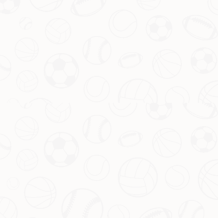
漂流探险基地运营
在市场推广方面，本站与多家知名品牌建立了紧密的合
作关系，共同推动行业发展。通过精准的市场定位和有
效的
查看更多