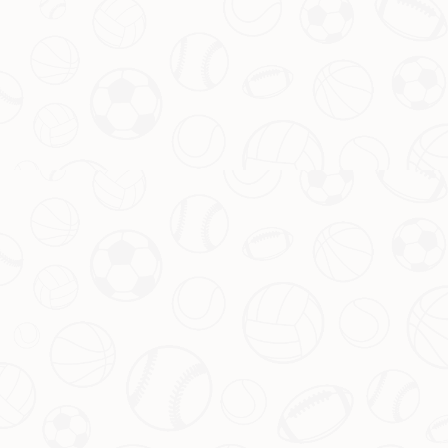
By
admin
苏炳添喜迎第三胎，圆满儿女双全，网友齐送
祝福！
查看更多