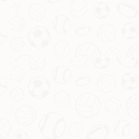
By
admin
电竞世界杯公布场地设计方案，科技感十足