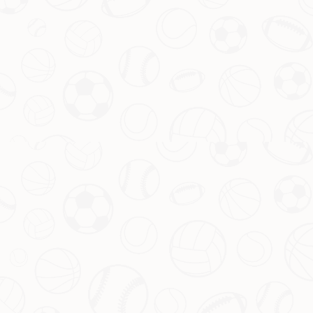
残疾人体育公益组织
作为一家专业的马术与障碍赛学院，为青少年和成人提
供系统化的马术训练课程。课程涵盖基础骑术、障碍跨
越、
查看更多