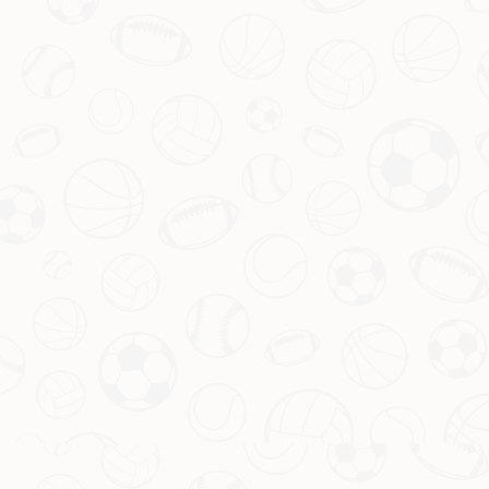
查看更多
By
admin