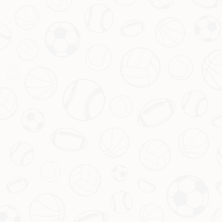
运动恢复智能设备研发
本站公司是一家领先的健康护理、康复与运动医学服务
机构，专注于为运动员、健身爱好者以及康复患者提供
最专
查看更多