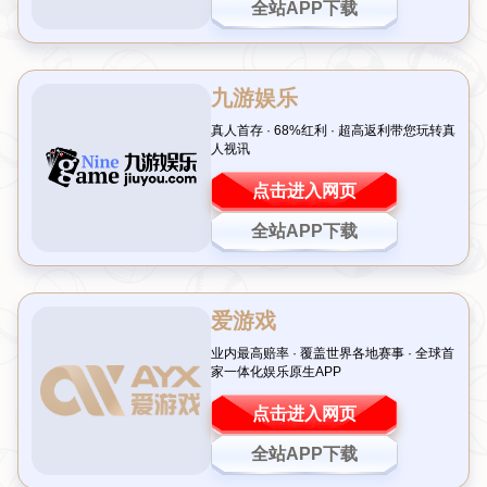
关于hth华体会
在市场推广方面，本站与多家知名品牌建立了紧密的
合作关系，共同推动行业发展。通过精准的市场定位